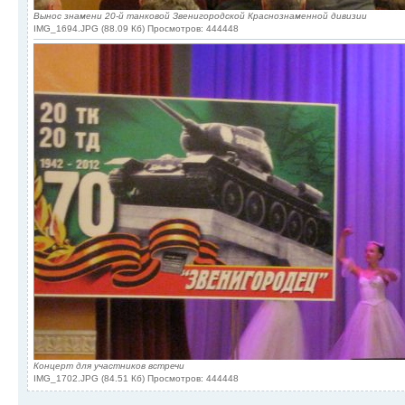
Вынос знамени 20-й танковой Звенигородской Краснознаменной дивизии
IMG_1694.JPG (88.09 Кб) Просмотров: 444448
Концерт для участников встречи
IMG_1702.JPG (84.51 Кб) Просмотров: 444448