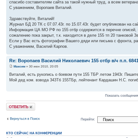
спасибо составителям сайта за такой нужный труд, а всем ветеран
С уважением, Воропаев Виталий.
Здравствуйте, Виталий!
Журнал БД 20 ТК с 07.07.43г. по 15.07.43г. будет опубликован на с
Информация ЦА МО РФ по 155 отбр содержится в перечне описей, к
сожалению пока закрыт, т.к. находится в деле 155 тп 20 танковой 
Если у Вас есть фотографии Вашего дяди или письма с фронта, ра
С уважением, Василий Карпов.
Re: Воропаев Василий Николаевич 155 отбр в/ч п.п. 684
Максим
» 30 июн 2010, 20:05
Виталий, есть рукопись о боевом пути 155 ТБР летом 1943г. Пишите
Мой дед ком. взвода 343Тб 155ТБр, лейтенант Кардашин Н.С. погиб 
Показать сообщения
Ответить
Вернуться в Поиск
Перейти:
КТО СЕЙЧАС НА КОНФЕРЕНЦИИ