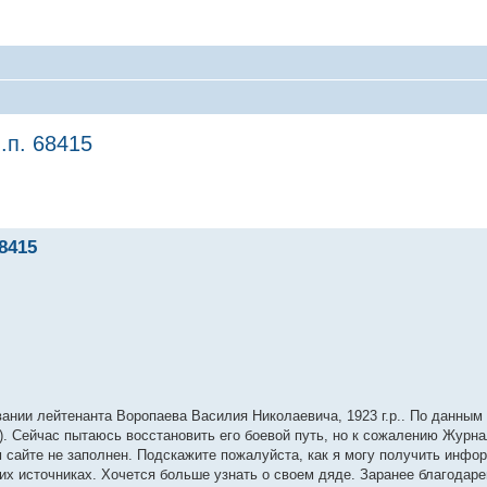
.п. 68415
8415
вании лейтенанта Воропаева Василия Николаевича, 1923 г.р.. По данным
ий). Сейчас пытаюсь восстановить его боевой путь, но к сожалению Журн
шем сайте не заполнен. Подскажите пожалуйста, как я могу получить инфо
их источниках. Хочется больше узнать о своем дяде. Заранее благодаре