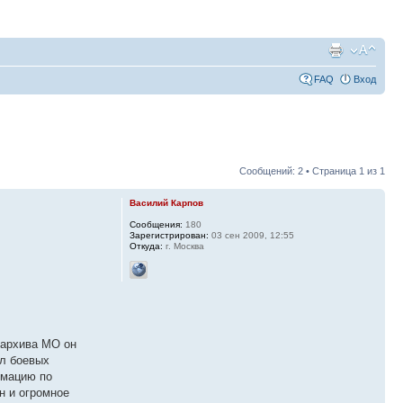
FAQ
Вход
Сообщений: 2 • Страница
1
из
1
Василий Карпов
Сообщения:
180
Зарегистрирован:
03 сен 2009, 12:55
Откуда:
г. Москва
 архива МО он
ал боевых
рмацию по
н и огромное