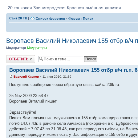
20 танковая Звенигородская Краснознамённая дивизия
Сайт 20 ТК
|
Список форумов
‹
Форум
‹
Поиск
Воропаев Василий Николаевич 155 отбр в/ч п
Модератор:
Модераторы
Ответить
Воропаев Василий Николаевич 155 отбр в/ч п.п. 6
Василий Карпов
» 11 июн 2010, 21:36
Поступило сообщение через обратную связь сайта 20tk.ru.
25-Nov-2009 23:58:47
Воропаев Виталий пишет
Здравствуйте!
Пишет Вам племянник, служившего в 155 отбр командира танка в з
погиб 14.07.43г. в районе села Анчакова (похоронен в с. Дубровск
действий с 7.07.43 по 31.08.43, как раз период его гибели, на Ва
данному периоду и может есть у Вас информация о 155 отбр в друг