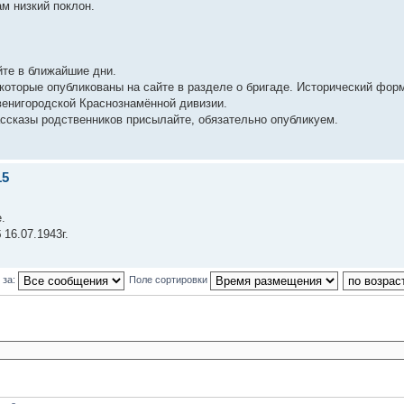
ам низкий поклон.
айте в ближайшие дни.
оторые опубликованы на сайте в разделе о бригаде. Исторический фор
Звенигородской Краснознамённой дивизии.
ссказы родственников присылайте, обязательно опубликуем.
15
.
16.07.1943г.
 за:
Поле сортировки