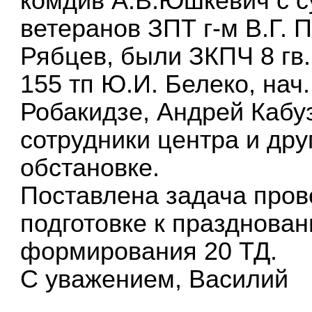
комдив А.В.Юшкевич с с
ветеранов ЗПТ г-м В.Г. 
Рябцев, были ЗКПЧ 8 гв.
155 тп Ю.И. Белеко, нач
Робакидзе, Андрей Кабу
сотрудники центра и дру
обстановке.
Поставлена задача пров
подготовке к празднова
формирования 20 ТД.
С уважением, Василий