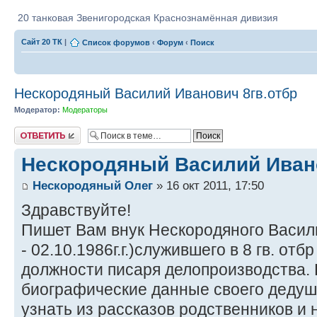
20 танковая Звенигородская Краснознамённая дивизия
Сайт 20 ТК
|
Список форумов
‹
Форум
‹
Поиск
Нескородяный Василий Иванович 8гв.отбр
Модератор:
Модераторы
Ответить
Нескородяный Василий Ивано
Нескородяный Олег
» 16 окт 2011, 17:50
Здравствуйте!
Пишет Вам внук Нескородяного Васил
- 02.10.1986г.г.)служившего в 8 гв. отб
должности писаря делопроизводства.
биографические данные своего дедуш
узнать из рассказов родственников и