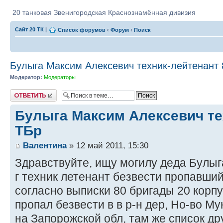
20 танковая Звенигородская Краснознамённая дивизия
Сайт 20 ТК
|
Список форумов
‹
Форум
‹
Поиск
Булыга Максим Алексевич техник-лейтенант 
Модератор:
Модераторы
Ответить
Булыга Максим Алексевич те
ТБр
Валентина
» 12 май 2011, 15:30
Здравствуйте, ищу могилу деда Булы
г техник летенант безвести пропавший
согласно выписки 80 бригады 20 корпу
пропал безвести в в р-н дер, Но-во Му
на Запорожской обл, там же список д