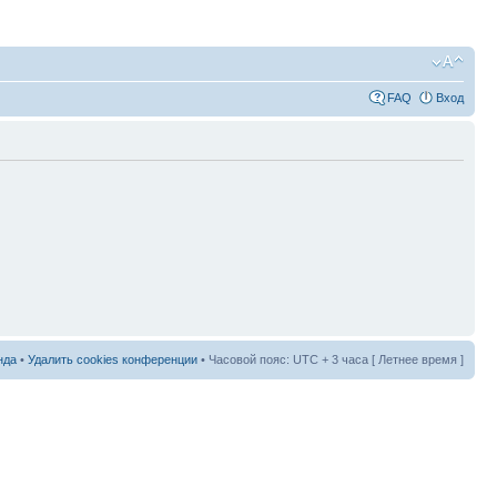
FAQ
Вход
нда
•
Удалить cookies конференции
• Часовой пояс: UTC + 3 часа [ Летнее время ]